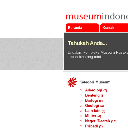
Beranda
Kontak
Tahukah Anda...
Di dalam kompleks Museum Pusaka Ni
kebun binatang mini.
Kategori Museum
Arkeologi
(7)
Benteng
(3)
Biologi
(9)
Geologi
(4)
Lain-lain
(8)
Militer
(4)
Negeri/Daerah
(19)
Pribadi
(7)