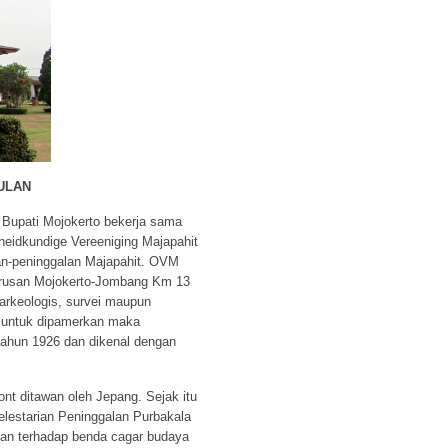
ULAN
g Bupati Mojokerto bekerja sama
heidkundige Vereeniging Majapahit
lan-peninggalan Majapahit. OVM
jurusan Mojokerto-Jombang Km 13
 arkeologis, survei maupun
k untuk dipamerkan maka
ahun 1926 dan dikenal dengan
t ditawan oleh Jepang. Sejak itu
elestarian Peninggalan Purbakala
gan terhadap benda cagar budaya