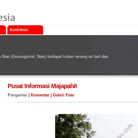
Kontribusi
as (Gunungsitoli, Nias) terdapat kolam renang air laut dan
Pusat Informasi Majapahit
Pengantar
|
Komentar
|
Galeri Foto