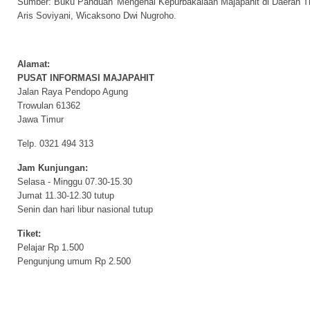
Sumber: Buku Panduan 'Mengenal Kepurbakalaan Majapahit di Daerah T
Aris Soviyani, Wicaksono Dwi Nugroho.
Alamat:
PUSAT INFORMASI MAJAPAHIT
Jalan Raya Pendopo Agung
Trowulan 61362
Jawa Timur
Telp. 0321 494 313
Jam Kunjungan:
Selasa - Minggu 07.30-15.30
Jumat 11.30-12.30 tutup
Senin dan hari libur nasional tutup
Tiket:
Pelajar Rp 1.500
Pengunjung umum Rp 2.500