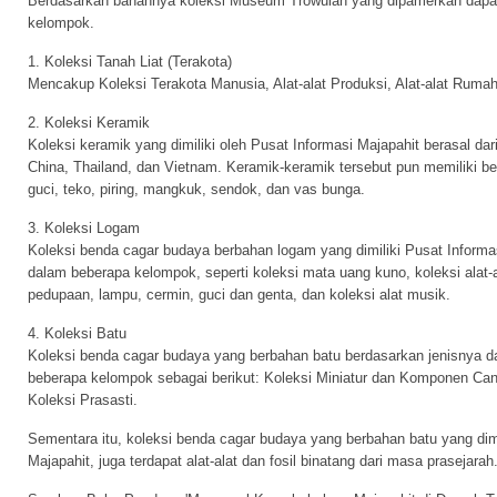
Berdasarkan bahannya koleksi Museum Trowulan yang dipamerkan dapat 
kelompok.
1. Koleksi Tanah Liat (Terakota)
Mencakup Koleksi Terakota Manusia, Alat-alat Produksi, Alat-alat Rumah 
2. Koleksi Keramik
Koleksi keramik yang dimiliki oleh Pusat Informasi Majapahit berasal dar
China, Thailand, dan Vietnam. Keramik-keramik tersebut pun memiliki ber
guci, teko, piring, mangkuk, sendok, dan vas bunga.
3. Koleksi Logam
Koleksi benda cagar budaya berbahan logam yang dimiliki Pusat Informas
dalam beberapa kelompok, seperti koleksi mata uang kuno, koleksi alat-a
pedupaan, lampu, cermin, guci dan genta, dan koleksi alat musik.
4. Koleksi Batu
Koleksi benda cagar budaya yang berbahan batu berdasarkan jenisnya da
beberapa kelompok sebagai berikut: Koleksi Miniatur dan Komponen Candi
Koleksi Prasasti.
Sementara itu, koleksi benda cagar budaya yang berbahan batu yang dimi
Majapahit, juga terdapat alat-alat dan fosil binatang dari masa prasejarah