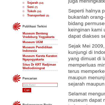
juga meningkat
Sejarah
(14)
Seni
(7)
Seperti halnya
Tokoh
(14)
Transportasi
(3)
bukanlah orang-
bidang permuseu
Publikasi Terkini
keinginan kami 
Museum Benteng
dapat diakses s
Vredeburg Yogyakarta
Museum UGM
Sejak Mei 2009
Museum Pendidikan
Indonesia
kunjungi di Indo
Museum Kareta Karaton
yang dimuat di 
Ngayogyakarta
memperluas min
Situs Dr KRT Radjiman
Wediodiningrat
terus memperke
maupun menunj
Pencarian
sejarah maupun
Selamat mengu
museum dapat m
Berlangganan Berita