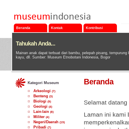
Beranda
Kontak
Kontribusi
Tahukah Anda...
Mainan anak dapat terbuat dari bambu, pelepah pisang, tempurung 
kayu, dll. Sumber: Museum Etnobotani Indonesia, Bogor
Beranda
Kategori Museum
Arkeologi
(7)
Benteng
(3)
Biologi
Selamat datang
(9)
Geologi
(4)
Lain-lain
(8)
Laman ini kami
Militer
(4)
memperkenalkan
Negeri/Daerah
(19)
Pribadi
(7)