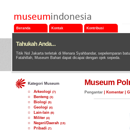
Beranda
Kontak
Kontribusi
Tahukah Anda...
Titik Nol Jakarta terletak di Menara Syahbandar, sepelemparan ba
Fatahillah, Museum Bahari dapat dicapai dengan ojek sepeda.
Museum Polr
Kategori Museum
Arkeologi
Pengantar
|
Komentar
|
G
(7)
Benteng
(3)
Biologi
(9)
Geologi
(4)
Lain-lain
(8)
Militer
(4)
Negeri/Daerah
(19)
Pribadi
(7)