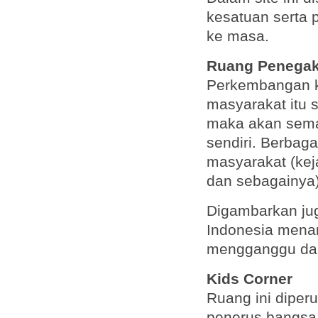
kesatuan serta 
ke masa.
Ruang Penega
Perkembangan k
masyarakat itu 
maka akan semak
sendiri. Berbaga
masyarakat (keja
dan sebagainya)
Digambarkan ju
Indonesia menan
mengganggu dan
Kids Corner
Ruang ini diper
penerus bangsa 