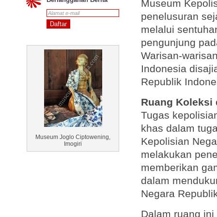
Museum Kepolis
penelusuran sej
melalui sentuha
pengunjung pada
Warisan-warisan
Indonesia disaj
Republik Indon
Ruang Koleksi 
Tugas kepolisia
khas dalam tuga
Museum Joglo Ciptowening,
Kepolisian Nega
Imogiri
melakukan peneg
memberikan gam
dalam mendukun
Negara Republik
Dalam ruang ini