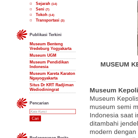
Sejarah
(14)
Seni
(7)
Tokoh
(14)
Transportasi
(3)
Publikasi Terkini
Museum Benteng
Vredeburg Yogyakarta
Museum UGM
Museum Pendidikan
MUSEUM KE
Indonesia
Museum Kareta Karaton
Ngayogyakarta
Situs Dr KRT Radjiman
Museum Kepolis
Wediodiningrat
Museum Kepolis
Pencarian
museum semi mod
Indonesia saat 
ditambahi jende
modern dengan d
Berlangganan Berita