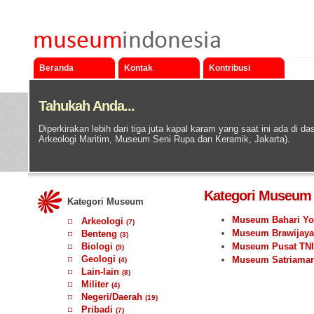
Beranda
Kontak
Kontribusi
Tahukah Anda...
Diperkirakan lebih dari tiga juta kapal karam yang saat ini ada di das
Arkeologi Maritim, Museum Seni Rupa dan Keramik, Jakarta).
Kategori Museum M
Kategori Museum
Museum Bahari Yo
Arkeologi
(7)
Museum Brawijaya
Benteng
(3)
Biologi
Museum Pusat TNI
(9)
Geologi
Museum Satriaman
(4)
Lain-lain
(8)
Militer
(4)
Negeri/Daerah
(19)
Pribadi
(7)